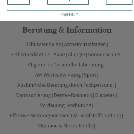
Impressum
Beratung & Information
Schüssler Salze
Arzneimittelfragen
Selbstmedikation
Akne
Allergie
Sonnenschutz
Allgemeine Gesundheitsberatung
AM-Wechselwirkung
Sport
Ausführliche Beratung durch Fachpersonal
Darmsanierung
Dermo-Kosmetik
Diabetes
Verdauung
Verhütung
Effektive Mikroorganismen EM
Vitalstoffberatung
Vitamine & Mineralstoffe