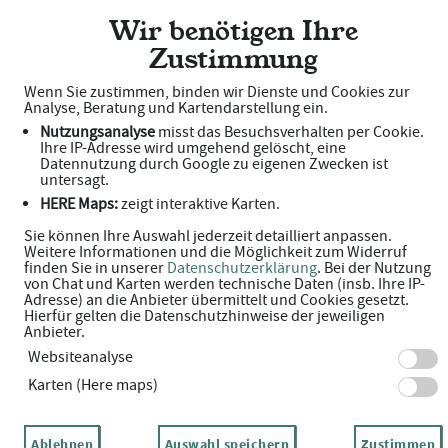
Wir benötigen Ihre
Zustimmung
Apotheke im Gesundheitszentrum
Wenn Sie zustimmen, binden wir Dienste und Cookies zur
Unsere Serviceleistungen
Analyse, Beratung und Kartendarstellung ein.
Nutzungsanalyse
misst das Besuchsverhalten per Cookie.
Ihre IP-Adresse wird umgehend gelöscht, eine
Datennutzung durch Google zu eigenen Zwecken ist
untersagt.
HERE Maps:
zeigt interaktive Karten.
Sie können Ihre Auswahl jederzeit detailliert anpassen.
Schwerpunkte
Weitere Informationen und die Möglichkeit zum Widerruf
finden Sie in unserer
Datenschutzerklärung
. Bei der Nutzung
von Chat und Karten werden technische Daten (insb. Ihre IP-
Apoquick-Partner für Krankenpflegeartikel
Adresse) an die Anbieter übermittelt und Cookies gesetzt.
Hierfür gelten die Datenschutzhinweise der jeweiligen
Exklusiver Vertriebspartner von Dr. Hauschka-
Anbieter.
Websiteanalyse
Produkten
Karten (Here maps)
Ablehnen
Auswahl speichern
Zustimmen